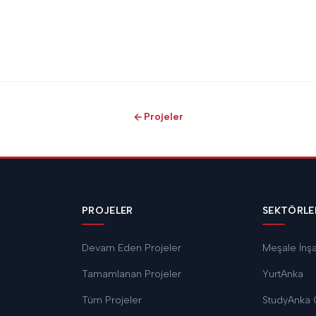
Projeler
PROJELER
SEKTÖRLE
Devam Eden Projeler
Meşale İnş
Tamamlanan Projeler
YurtAnka
Tüm Projeler
StudyAnka 