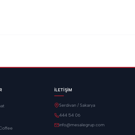
R
İLETIŞIM
Serdivan / Sakarya
aat
444 54 06
info@mesalegrup.com
Coffee