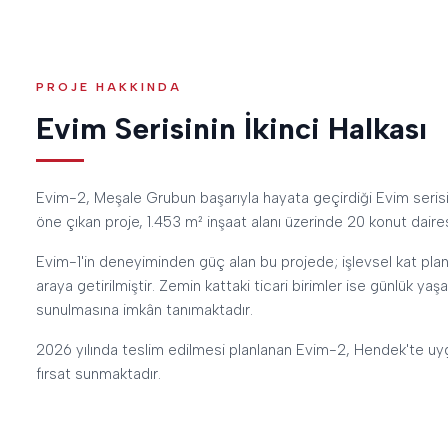
PROJE HAKKINDA
Evim Serisinin İkinci Halkası
Evim-2, Meşale Grubun başarıyla hayata geçirdiği Evim serisi
öne çıkan proje, 1.453 m² inşaat alanı üzerinde 20 konut daire
Evim-1'in deneyiminden güç alan bu projede; işlevsel kat planla
araya getirilmiştir. Zemin kattaki ticari birimler ise günlük ya
sunulmasına imkân tanımaktadır.
2026 yılında teslim edilmesi planlanan Evim-2, Hendek'te uygun f
fırsat sunmaktadır.