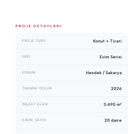
PROJE DETAYLARI
PROJE TÜRÜ
Konut + Ticari
SERI
Evim Serisi
KONUM
Hendek / Sakarya
TAHMINI TESLIM
2026
İNŞAAT ALANI
3.490 m²
DAIRE SAYISI
20 daire