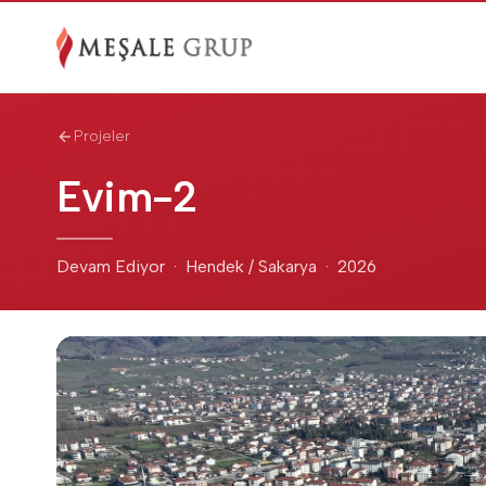
Projeler
Evim-2
Devam Ediyor · Hendek / Sakarya · 2026