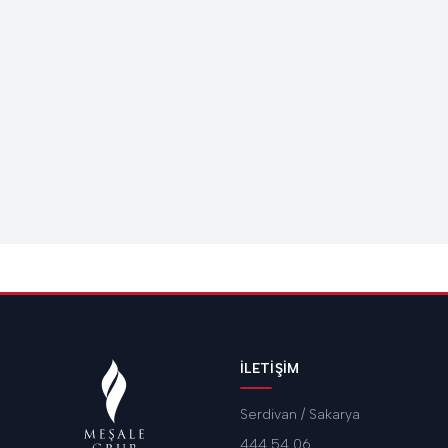
İLETIŞIM
Serdivan / Sakarya
444 54 06