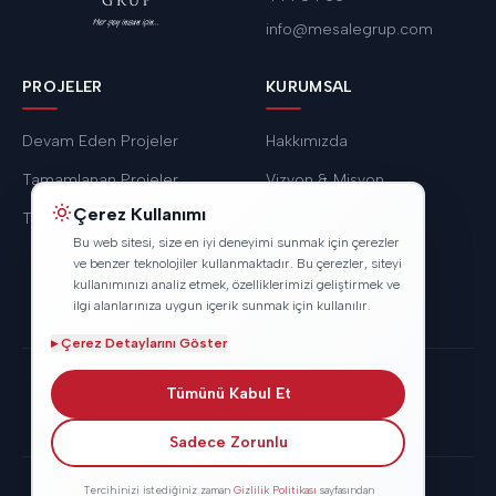
info@mesalegrup.com
PROJELER
KURUMSAL
Devam Eden Projeler
Hakkımızda
Tamamlanan Projeler
Vizyon & Misyon
Çerez Kullanımı
Tüm Projeler
Hizmetlerimiz
Bu web sitesi, size en iyi deneyimi sunmak için çerezler
ve benzer teknolojiler kullanmaktadır. Bu çerezler, siteyi
kullanımınızı analiz etmek, özelliklerimizi geliştirmek ve
ilgi alanlarınıza uygun içerik sunmak için kullanılır.
▸
Çerez Detaylarını Göster
Gizlilik Politikası
Kullanım Koşulları
KVKK
Tümünü Kabul Et
Sadece Zorunlu
Tercihinizi istediğiniz zaman
Gizlilik Politikası
sayfasından