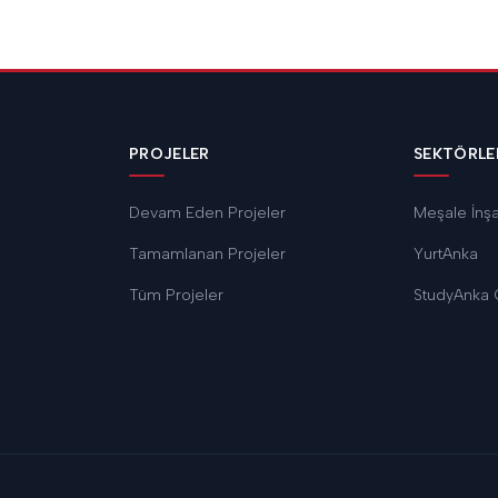
PROJELER
SEKTÖRLE
Devam Eden Projeler
Meşale İnş
Tamamlanan Projeler
YurtAnka
Tüm Projeler
StudyAnka 