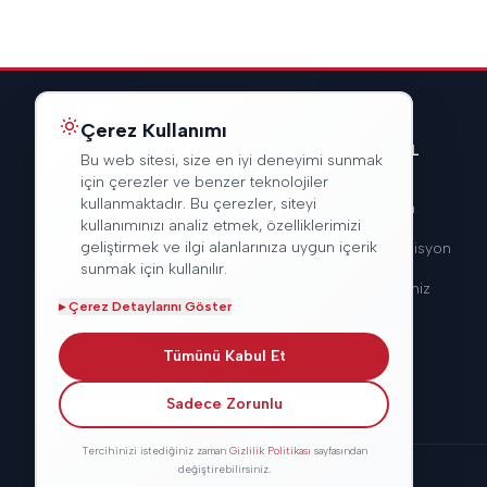
Çerez Kullanımı
KURUMSAL
Bu web sitesi, size en iyi deneyimi sunmak
için çerezler ve benzer teknolojiler
kullanmaktadır. Bu çerezler, siteyi
Hakkımızda
kullanımınızı analiz etmek, özelliklerimizi
geliştirmek ve ilgi alanlarınıza uygun içerik
Vizyon & Misyon
sunmak için kullanılır.
Hizmetlerimiz
▸
Çerez Detaylarını Göster
Tümünü Kabul Et
Sadece Zorunlu
Tercihinizi istediğiniz zaman
Gizlilik Politikası
sayfasından
değiştirebilirsiniz.