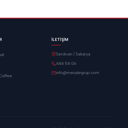
R
İLETIŞIM
Serdivan / Sakarya
aat
444 54 06
info@mesalegrup.com
Coffee