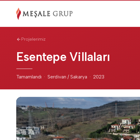
Projelerimiz
Esentepe Villaları
Tamamlandı · Serdivan / Sakarya · 2023